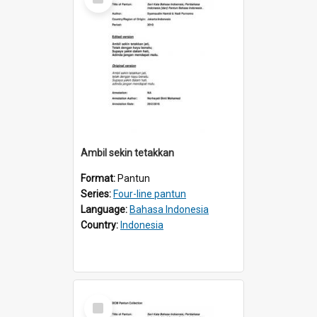
Item
Ambil sekin tetakkan
Format:
Pantun
Series:
Four-line pantun
Language:
Bahasa Indonesia
Country:
Indonesia
Select
Item